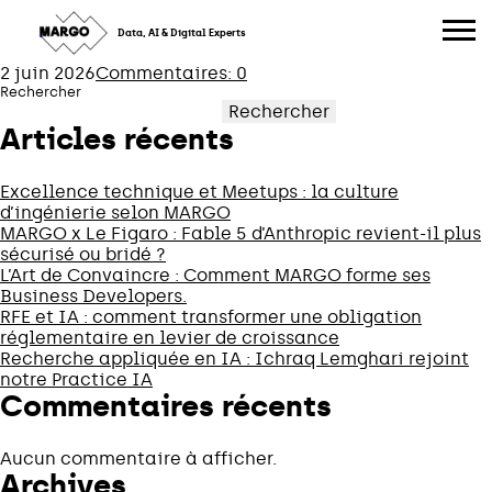
PARISJUG
Skip
to
Data, AI & Digital Experts
content
2 juin 2026
Commentaires: 0
Rechercher
Rechercher
Articles récents
Excellence technique et Meetups : la culture
d’ingénierie selon MARGO
MARGO x Le Figaro : Fable 5 d’Anthropic revient-il plus
sécurisé ou bridé ?
L’Art de Convaincre : Comment MARGO forme ses
Business Developers.
RFE et IA : comment transformer une obligation
réglementaire en levier de croissance
Recherche appliquée en IA : Ichraq Lemghari rejoint
notre Practice IA
Commentaires récents
Aucun commentaire à afficher.
Archives