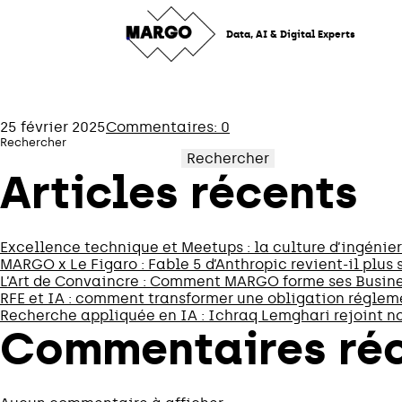
Skip
to
Data, AI & Digital Experts
content
25 février 2025
Commentaires: 0
Rechercher
Rechercher
Articles récents
Excellence technique et Meetups : la culture d’ingéni
MARGO x Le Figaro : Fable 5 d’Anthropic revient-il plus 
L’Art de Convaincre : Comment MARGO forme ses Busine
RFE et IA : comment transformer une obligation réglem
Recherche appliquée en IA : Ichraq Lemghari rejoint no
Commentaires ré