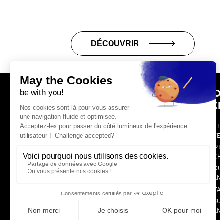
DÉCOUVRIR
NO
MARGO, DATA, AI &
EX
DIGITAL EXPERTS
ARTI
INT
CAPI
TEC
CLO
MENTIONS LÉGALES ET CRÉDITS
TRA
POLITIQUE DE CONFIDENTIALITÉ
DATA
INS
TRA