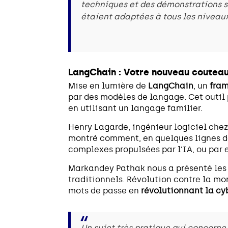
techniques et des démonstrations su
étaient adaptées à tous les niveaux
LangChain : Votre nouveau couteau
Mise en lumière de
LangChain
, un
fram
par des modèles de langage. Cet outil 
en utilisant un langage familier.
Henry Lagarde, ingénieur logiciel che
montré comment, en quelques lignes de 
complexes propulsées par l’IA, ou par
Markandey Pathak nous a présenté le
traditionnels. Révolution contre la mo
mots de passe en
révolutionnant la cy
Un sujet très pratique qui concerne