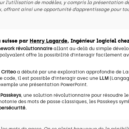
r l’utilisation de modèles, y compris la présentation de
, offrant ainsi une opportunité d’apprentissage pour tou
 suisse par
Henry Lagarde
, Ingénieur logiciel che
ework révolutionnaire
allant au-delà du simple dével
polyvalent offre la possibilité d’interagir facilement 
z
Criteo
a débuté par une exploration approfondie de La
code, il est possible d’interagir avec une
LLM
(Langage
 exemple une présentation PowerPoint.
s
Passkeys
, une solution révolutionnaire pour résoudre 
notonie des mots de passe classiques, les Passkeys sym
bersécurité.
 les mots de passe. On se plaint beaucoup de la pénibili