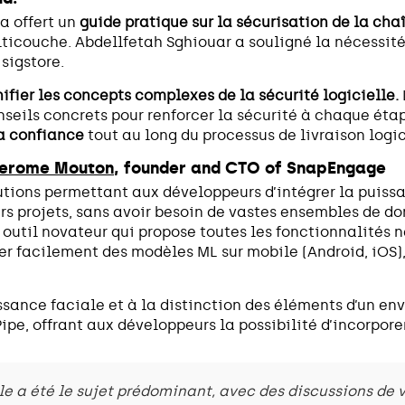
a offert un
guide pratique sur la sécurisation de la cha
icouche. Abdellfetah Sghiouar a souligné la nécessité 
 sigstore.
ifier les concepts complexes de la sécurité logicielle.
onseils concrets pour renforcer la sécurité à chaque éta
la confiance
tout au long du processus de livraison logi
erome Mouton
, founder and CTO of SnapEngage
tions permettant aux développeurs d’intégrer la puiss
rs projets, sans avoir besoin de vastes ensembles de do
n outil novateur qui propose toutes les fonctionnalités 
r facilement des modèles ML sur mobile (Android, iOS),
ssance faciale et à la distinction des éléments d’un e
ipe, offrant aux développeurs la possibilité d’incorporer
elle a été le sujet prédominant, avec des discussions de