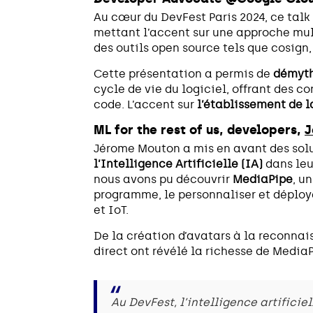
Au cœur du DevFest Paris 2024, ce talk 
mettant l’accent sur une approche mult
des outils open source tels que cosign,
Cette présentation a permis de
démyth
cycle de vie du logiciel, offrant des c
code. L’accent sur
l’établissement de 
ML for the rest of us, developers,
J
Jérome Mouton a mis en avant des solu
l’Intelligence Artificielle (IA)
dans leu
nous avons pu découvrir
MediaPipe
, u
programme, le personnaliser et déploye
et IoT.
De la création d’avatars à la reconnai
direct ont révélé la richesse de MediaP
Au DevFest, l’intelligence artifici