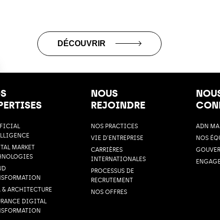
DÉCOUVRIR
S
NOUS
NOU
PERTISES
REJOINDRE
CON
FICIAL
NOS PRACTICES
ADN M
ELLIGENCE
VIE D’ENTREPRISE
NOS ÉQ
TAL MARKET
CARRIÈRES
GOUVE
HNOLOGIES
INTERNATIONALES
ENGAGE
UD
PROCESSUS DE
NSFORMATION
RECRUTEMENT
 & ARCHITECTURE
NOS OFFRES
URANCE DIGITAL
NSFORMATION