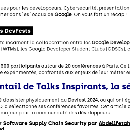
iques pour les développeurs, Cybersécurité, présentatio
vrier dans les locaux de
Google
. On vous fait un récap !
s DevFests
ts incarnent la collaboration entre les
Google Develop
 (WTMs), les Google Developer Student Clubs (GDSCs), 
e
300 participants
autour de
20 conférences
à Paris. Ce 
e expérimentés, confrontés aux enjeux de leur métier e
entail de Talks Inspirants, la
ité d’assister physiquement au
Devfest 2024
, ou qui ont 
a sélectionné ses conférences favorites. Cet article o
 majeur pour la communauté des développeurs.
ur Software Supply Chain Security par
Abdellfetah
d.