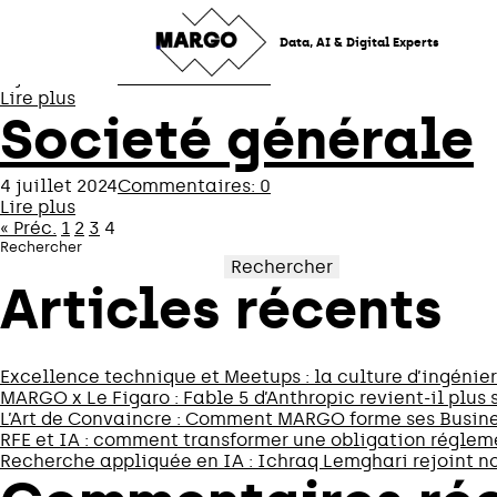
Crédit agricole
Skip
to
Data, AI & Digital Experts
content
4 juillet 2024
Commentaires: 0
Lire plus
Societé générale
4 juillet 2024
Commentaires: 0
Lire plus
Pagination
« Préc.
1
2
3
4
Rechercher
Rechercher
des
Articles récents
publications
Excellence technique et Meetups : la culture d’ingéni
MARGO x Le Figaro : Fable 5 d’Anthropic revient-il plus 
L’Art de Convaincre : Comment MARGO forme ses Busine
RFE et IA : comment transformer une obligation réglem
Recherche appliquée en IA : Ichraq Lemghari rejoint no